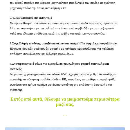
του υλικού πυρήνα πιο ελαφρύ, διατηρώντας παράλληλα την σανίδα με ανώτερη
μηχανική απόδοση, όπως αντι-κάμψη κ.λπ.
2.Υλικό καπακιού-Πιο ανθεκτικό
Με την υιοθέτηση του ειδικού κατασκευασμένου υλικού πολυουρεθάνης, είμαστε σε
θέση να αποκτήσουμε μια μαλακή επιφάνεια, ενώ συμβαδίζουμε με το εξαιρετικά
καλό αποτέλεσμα απόδοσης κατά της τριβής και κατά των γρατσουνιών.
3.Συγκόλληση απόδοσης μεταξύ καπακιού και πυρήνα -Πιο σφιχτό και ασφαλέστερο
Έξυπνος δομικός σχεδιασμός σχισμής με καλύτερο εφέ ασφάλισης για καλύτερη
απόδοση συγκόλλησης και εξάλειψη σφαλμάτων.
4.Σταθεροποιητικό φύλλο για εξασφάλιση χαμηλότερου ρυθμού διαστολής και
συστολής
Λόγω των χαρακτηριστικών του υλικού PVC, έχει μεγαλύτερο ρυθμό διαστολής και
συστολής σε σύγκριση με άλλα σύνθετα PE, επομένως το σταθεροποιητικό φύλλο
φυτεύεται στο τμήμα πυρήνα για βελτιστοποίηση της απόδοσης διαστολής και
συστολής.
Εκτός από αυτά, θέλουμε να μοιραστούμε περισσότερα
μαζί σας,
...