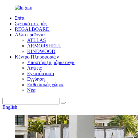
Σπίτι
Σχετικά με εμάς
REGALBOARD
Αλλα προϊόντα
ATLLAS
ARMORSHELL
KINDWOOD
Κέντρο Πληροφοριών
Υποστήριξη μάρκετινγκ
Λήψεις
Εγκατάσταση
Εγγύηση
Εκθεσιακός χώρος
Νέα
English