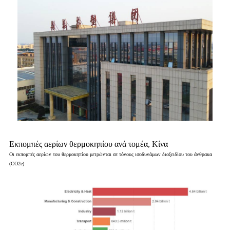
Εκπομπές αερίων θερμοκηπίου ανά τομέα, Κίνα
Οι εκπομπές αερίων του θερμοκηπίου μετρώνται σε τόνους ισοδυνάμων διοξειδίου του άνθρακα
(CO2e)